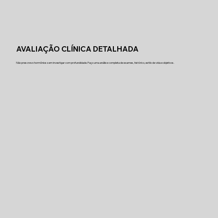
AVALIAÇÃO CLÍNICA DETALHADA
Não prescrevo hormônios sem investigar com profundidade. Faço uma análise completa de exames, histórico, estilo de vida e objetivos.