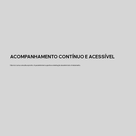
ACOMPANHAMENTO CONTÍNUO E ACESSÍVEL
Não é só uma consulta e pronto. A paciente tem suporte e orientação durante todo o tratamento.