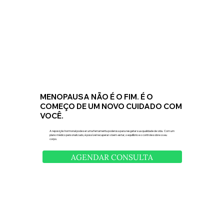
MENOPAUSA NÃO É O FIM. É O
COMEÇO DE UM NOVO CUIDADO COM
VOCÊ.
A reposição hormonal pode ser uma ferramenta poderosa para resgatar sua qualidade de vida. Com um
plano médico personalizado, é possível recuperar o bem-estar, o equilíbrio e o controle sobre o seu
corpo.
AGENDAR CONSULTA