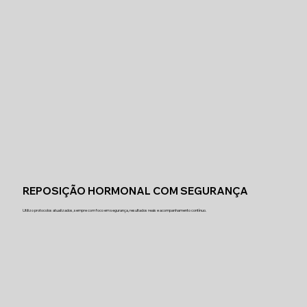
REPOSIÇÃO HORMONAL COM SEGURANÇA
Utilizo protocolos atualizados, sempre com foco em segurança, resultados reais e acompanhamento contínuo.