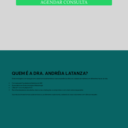
AGENDAR CONSULTA
QUEM É A DRA. ANDRÉIA LATANZA?
Endocrinologista com atuação em saúde hormonal feminina e vasta experiência clínica no cuidado de mulheres em diferentes fases da vida.
Formada pela Faculdade de Medicina do ABC
Especialista em Endocrinologia e Metabologia
CRM/SP 144474 | RQE 57973
Reconhecida pela escuta atenta, clareza nas orientações e compromisso com o bem-estar da paciente
Sua missão é transformar saúde em leveza, acolhimento e autonomia, cuidando do corpo e da mente com ciência e respeito.