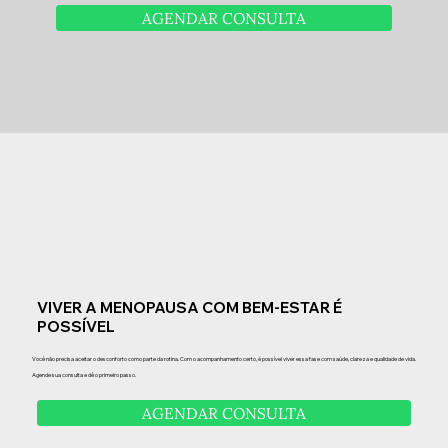
AGENDAR CONSULTA
VIVER A MENOPAUSA COM BEM-ESTAR É
POSSÍVEL
Você não precisa aceitar o desconforto como parte da rotina. Com o acompanhamento certo, é possível viver essa fase com saúde, clareza e qualidade de vida.
Agende sua consulta e dê o primeiro passo.
AGENDAR CONSULTA