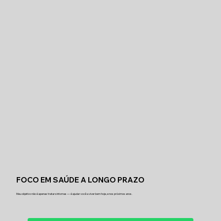
FOCO EM SAÚDE A LONGO PRAZO
Meu objetivo não é apenas tratar sintomas — é ajudar você a viver bem hoje, e nos próximos anos.