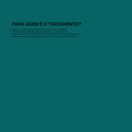
PARA QUEM É O TRATAMENTO?
Mulheres com sintomas da menopausa (insônia, ondas de calor, irritabilidade...)
Mulheres que já passaram pela menopausa e desejam mais qualidade de vida
Mulheres que têm contraindicação à reposição tradicional, mas precisam de cuidado alternativo
Mulheres que desejam um plano seguro, individualizado e com acompanhamento contínuo