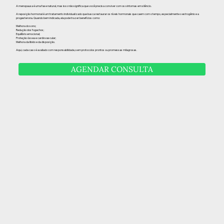
A menopausa é uma fase natural, mas isso não significa que você precisa conviver com os sintomas em silêncio.
A reposição hormonal é um tratamento individualizado que busca restaurar os níveis hormonais que caem com o tempo, especialmente o estrogênio e a
progesterona. Quando bem indicada, ela pode trazer benefícios como:
Melhora do sono;
Redução dos fogachos;
Equilíbrio emocional;
Proteção óssea e cardiovascular;
Melhora da libido e da disposição.
Aqui, cada caso é avaliado com responsabilidade, sem protocolos prontos ou promessas milagrosas.
AGENDAR CONSULTA