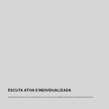
ESCUTA ATIVA E INDIVIDUALIZADA
Cada mulher tem sua história. Por isso, meu atendimento começa com uma escuta verdadeira, para entender o que está por trás de cada sintoma.