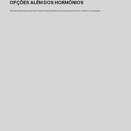
OPÇÕES ALÉM DOS HORMÔNIOS
Nem toda mulher precisa de reposição. Também ofereço alternativas eficazes para aliviar sintomas e melhorar sua saúde global.