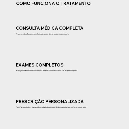
COMO FUNCIONA O TRATAMENTO
CONSULTA MÉDICA COMPLETA
Anamnese detalhada e exame físico para entender as causas do sobrepeso.
EXAMES COMPLETOS
Avaliação metabólica e hormonal para diagnóstico preciso das causas do ganho de peso.
PRESCRIÇÃO PERSONALIZADA
Plano Farmacológico e Nutracêuticos adaptado ao seu estilo de vida e ajustado conforme o progresso.