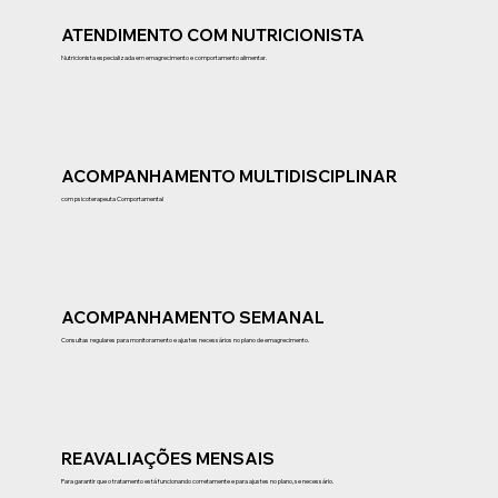
ATENDIMENTO COM NUTRICIONISTA
Nutricionista especializada em emagrecimento e comportamento alimentar.
ACOMPANHAMENTO MULTIDISCIPLINAR
com psicoterapeuta Comportamental
ACOMPANHAMENTO SEMANAL
Consultas regulares para monitoramento e ajustes necessários no plano de emagrecimento.
REAVALIAÇÕES MENSAIS
Para garantir que o tratamento está funcionando corretamente e para ajustes no plano, se necessário.