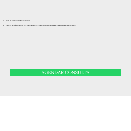
Mais de 5.000 pacientes atendidos
Criador do Método R.I.B.A.S™️, com resultados comprovados no emagrecimento e alta performance
AGENDAR CONSULTA