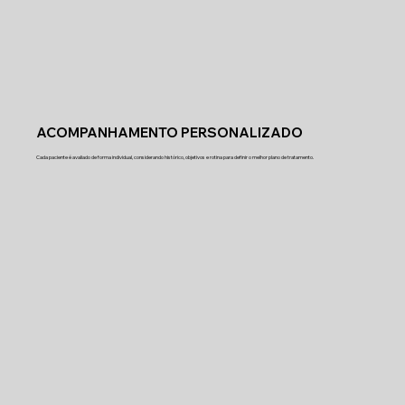
ACOMPANHAMENTO PERSONALIZADO
Cada paciente é avaliado de forma individual, considerando histórico, objetivos e rotina para definir o melhor plano de tratamento.