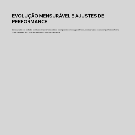
EVOLUÇÃO MENSURÁVEL E AJUSTES DE
PERFORMANCE
Os resultados são avaliados com base em parâmetros clínicos e composição corporal, garantindo que cada progresso seja acompanhado de forma
precisa e segura. Assim, o tratamento evolui junto com o paciente.