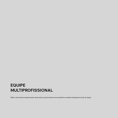
EQUIPE
MULTIPROFISSIONAL
Médico, nutricionista e equipe de apoio atuam juntos, proporcionando uma experiência completa e integrada em todas as etapas.