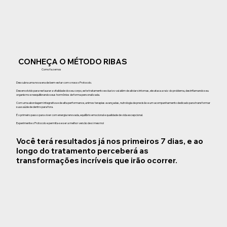
CONHEÇA O MÉTODO RIBAS
Como fazemos
Descubra uma nova era de bem-estar com o nosso Protocolo.
Desenvolvido para restaurar a vitalidade do seu corpo, este tratamento exclusivo vai além de aliviar sintomas, ele ataca a raiz do problema, desinflamando seu
organismo e reequilibrando seus hormônios de forma personalizada.
Com uma abordagem integrativa e de alta performance, unimos terapias avançadas, nutrologia de precisão e um acompanhamento dedicado para transformar
sua saúde de dentro para fora.
É o primeiro passo para viver com energia renovada, equilíbrio emocional e qualidade de vida excepcional.
Experimente o Protocolo e permita-se ser a melhor versão de si mesmo!
Você terá resultados já nos primeiros 7 dias, e ao
longo do tratamento perceberá as
transformações incríveis que irão ocorrer.