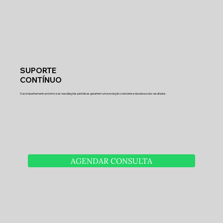
SUPORTE
CONTÍNUO
O acompanhamento próximo e as reavaliações periódicas garantem uma evolução constante e duradoura dos resultados.
AGENDAR CONSULTA