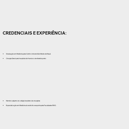
CREDENCIAIS E EXPERIÊNCIA:
Graduação em Medicina pela Centro Universitário Barão de Mauá
Cirurgia Geral pelo hospital são francisco de ribeirão preto
Membro adjunto do colégio brasileiro de cirurgiões
Especialização em Medicina do exército e esporte pela Faculdades BWS.