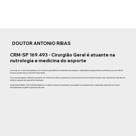
DOUTOR ANTONIO RIBAS
CRM-SP 169.493 - Cirurgião Geral é atuante na
nutrologia e medicina do esporte
Com mais de 12 anos de experiência, o Dr. Antonio é especialista no tratamento de sobrepeso/ Obesidade e emagrecimento sustentável, com um método
exclusivo já utilizado por mais de 5 mil pacientes.
Com uma abordagem centrada no paciente, o Dr. Antonio une ciência, empatia e escuta ativa para promover transformações reais e duradouras, indo além da
estética, cuidando da saúde de forma integral.
Atualmente é Médico, CEO do Instituto Balance e se dedica a oferecer tratamentos que auxiliam no emagrecimento, longevidade, reposição hormonal e
remodelamento do glúten e gordura localizada!