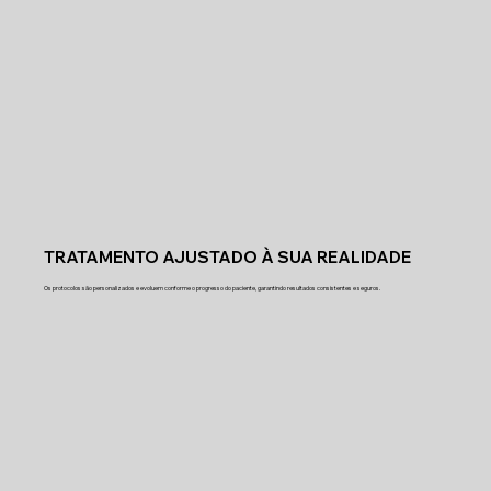
TRATAMENTO AJUSTADO À SUA REALIDADE
Os protocolos são personalizados e evoluem conforme o progresso do paciente, garantindo resultados consistentes e seguros.