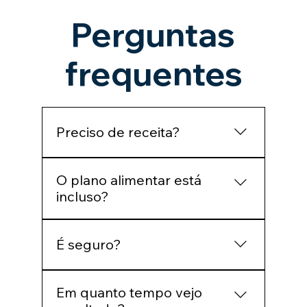
Perguntas
frequentes
Preciso de receita?
Sim. A avaliação médica está inclusa
O plano alimentar está
para prescrição responsável.
incluso?
Sim. Você recebe um plano
É seguro?
personalizado e revisões de acordo
com sua evolução.
O tratamento é conduzido por
Em quanto tempo vejo
profissionais habilitados, com