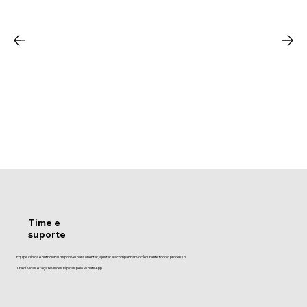
Time e
suporte
Equipe clínica e nutricional disponível para orientar, ajustar e acompanhar você durante todo o processo.
Tire dúvidas e faça revisões rápidas pelo WhatsApp.