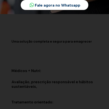
Uma solução completa e segura para emagrecer
Médicos + Nutri:
Avaliação, prescrição responsável e hábitos
sustentáveis,
Tratamento orientado: