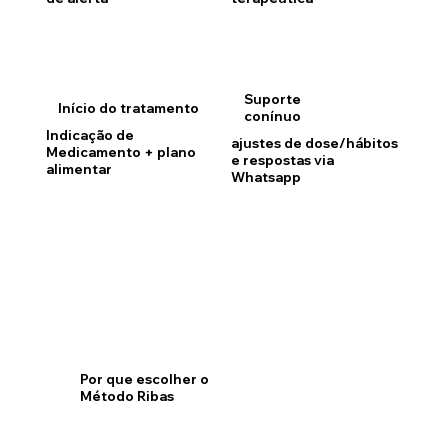
Suporte
Início do tratamento
conínuo
Indicação de
ajustes de dose/hábitos
Medicamento + plano
e respostas via
alimentar
Whatsapp
Por que escolher o
Método Ribas