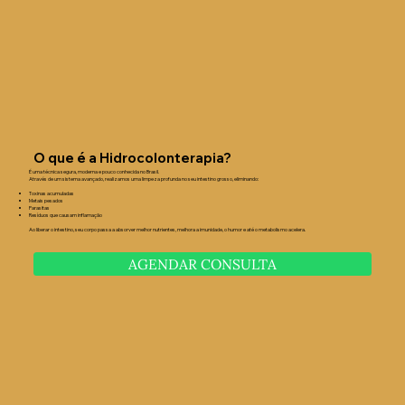
O que é a Hidrocolonterapia?
É uma técnica segura, moderna e pouco conhecida no Brasil.
Através de um sistema avançado, realizamos uma limpeza profunda no seu intestino grosso, eliminando:
Toxinas acumuladas
Metais pesados
Parasitas
Resíduos que causam inflamação
Ao liberar o intestino, seu corpo passa a absorver melhor nutrientes, melhora a imunidade, o humor e até o metabolismo acelera.
AGENDAR CONSULTA