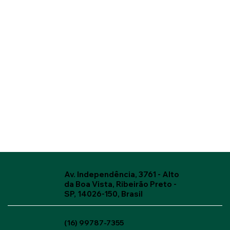
Av. Independência, 3761 - Alto
da Boa Vista, Ribeirão Preto -
SP, 14026-150, Brasil
(16) 99787-7355