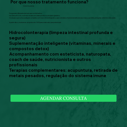
Por que nosso tratamento funciona?
Como fazemos
Porque ele é diferente de tudo que você já tentou.
Na Clínica ECCOS, você não recebe uma dieta pronta ou um plano genérico.
Você passa por uma avaliação completa com nosso time integrativo, que considera o funcionamento do seu corpo, sua rotina, emoções e histórico de saúde.
A partir disso, montamos um protocolo 100% personalizado, que pode incluir:
Hidrocolonterapia (limpeza intestinal profunda e
segura)
Suplementação inteligente (vitaminas, minerais e
compostos detox)
Acompanhamento com esteticista, naturopata,
coach de saúde, nutricionista e outros
profissionais
Terapias complementares: acupuntura, retirada de
metais pesados, regulação do sistema imune
AGENDAR CONSULTA