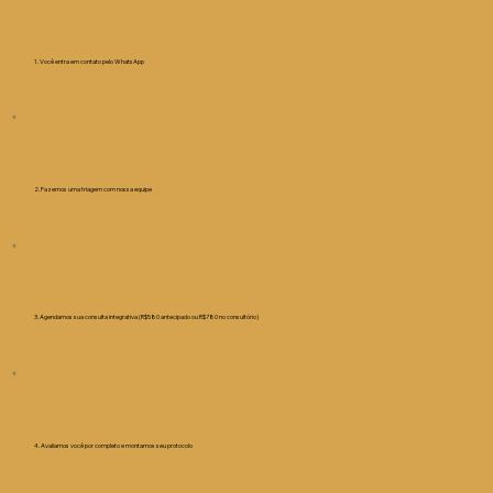
1. Você entra em contato pelo WhatsApp
2. Fazemos uma triagem com nossa equipe
3. Agendamos sua consulta integrativa (R$580 antecipado ou R$780 no consultório)
4. Avaliamos você por completo e montamos seu protocolo