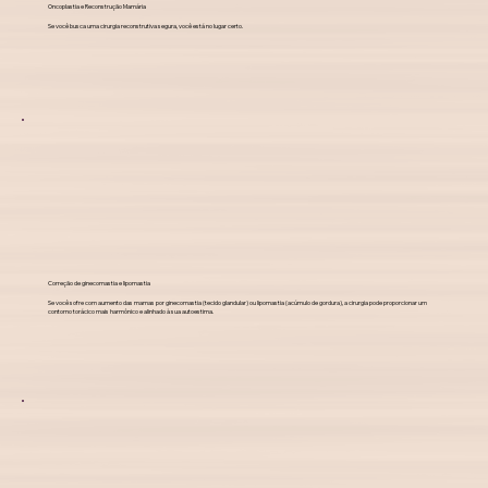
Oncoplastia e Reconstrução Mamária
Se você busca uma cirurgia reconstrutiva segura, você está no lugar certo.
Correção de ginecomastia e lipomastia
Se você sofre com aumento das mamas por ginecomastia (tecido glandular) ou lipomastia (acúmulo de gordura), a cirurgia pode proporcionar um
contorno torácico mais harmônico e alinhado à sua autoestima.