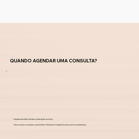
QUANDO AGENDAR UMA CONSULTA?
Suspeita de nódulo mamário ou alterações na mama
Notou caroços, secreções ou assimetrias? Não ignore. O diagnóstico precoce faz toda diferença.