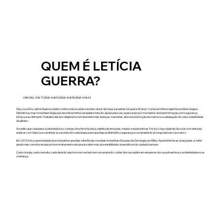
QUEM É LETÍCIA
GUERRA?
CRM-MG: 29877 | RQE 46853 | RQE 46855 | RQE 46854
Olá, sou a Dra. Letícia Guerra e dedico minha vida à saúde e ao bem-estar de meus pacientes há quase 30 anos. Comecei minha trajetória na Ginecologia e
Obstetrícia, mas foi na Mastologia que encontrei minha verdadeira missão: ajudar pessoas a passarem por momentos de transformação com segurança,
técnica e acolhimento. Trabalho desde o diagnóstico e tratamento das doenças mamárias, até a reconstrução da mama ou a adequação do corpo à identidade
de gênero.
Acredito que cada pessoa atendida traz consigo uma história única, repleta de emoções, medos e expectativas. Por isso, faço questão de ouvir com atenção,
explicar com clareza e caminhar ao seu lado em cada etapa, para que haja acolhimento, segurança e compreensão ao longo de todo o processo.
Em 2013, tive a oportunidade de acompanhar grandes referências mundiais no Instituto Europeu de Oncologia, em Milão. Aprendi técnicas avançadas, e voltei
ainda mais convicta de que um bom tratamento não precisa abrir mão da sensibilidade, da estética e do cuidado humano.
Cada cirurgia, cada consulta, cada decisão que tomo ao seu lado tem um propósito: cuidar da sua saúde sem esquecer da sua autoestima, sua identidade e sua
confiança.