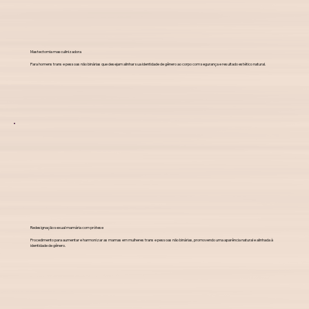
Mastectomia masculinizadora
Para homens trans e pessoas não binárias que desejam alinhar sua identidade de gênero ao corpo com segurança e resultado estético natural.
Redesignação sexual mamária com prótese
Procedimento para aumentar e harmonizar as mamas em mulheres trans e pessoas não binárias, promovendo uma aparência natural e alinhada à
identidade de gênero.