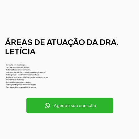
ÁREAS DE ATUAÇÃO DA DRA.
LETÍCIA
Consultas em mastologia;
Cirurgia Oncoplástica mamária;
Tratamento de câncer de mama;
Mastectomia masculinizadora (redesignação sexual);
Redesignação sexual mamária com prótese;
Avaliação e tratamento de Doenças benignas da mama;
Reconstrução mamária;
Acompanhamento pós-cirúrgico;
Micropigmentação de aréola e tatuagem;
Cirurgia estética e reparadora da mama.
Agende sua consulta