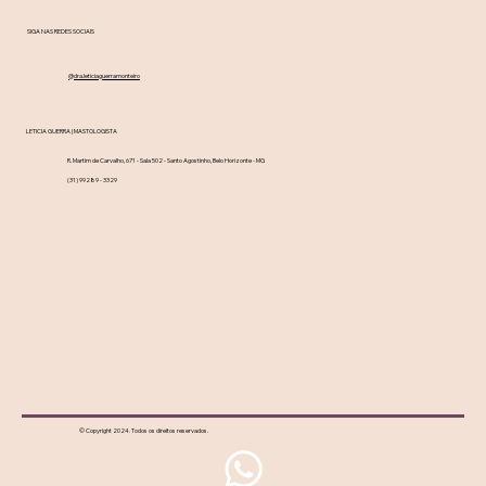
SIGA NAS REDES SOCIAIS
@dra.leticiaguerramonteiro
LETICIA GUERRA | MASTOLOGISTA
R. Martim de Carvalho, 671 - Sala 502 - Santo Agostinho, Belo Horizonte - MG
(31) 99289 - 3329
© Copyright 2024. Todos os direitos reservados.