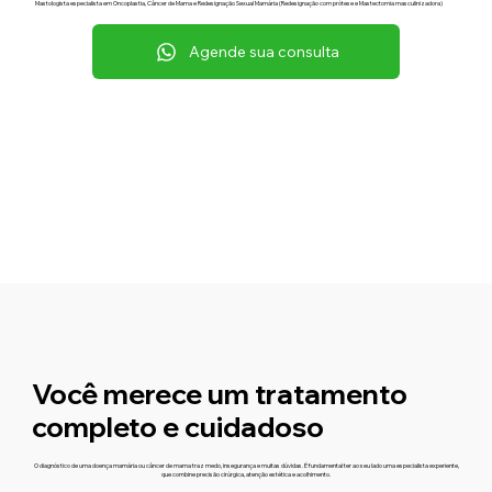
Mastologista especialista em Oncoplastia, Câncer de Mama e Redesignação Sexual Mamária (Redesignação com prótese e Mastectomia masculinizadora)
Agende sua consulta
Você merece um tratamento
completo e cuidadoso
O diagnóstico de uma doença mamária ou câncer de mama traz medo, insegurança e muitas dúvidas. É fundamental ter ao seu lado uma especialista experiente,
que combine precisão cirúrgica, atenção estética e acolhimento.