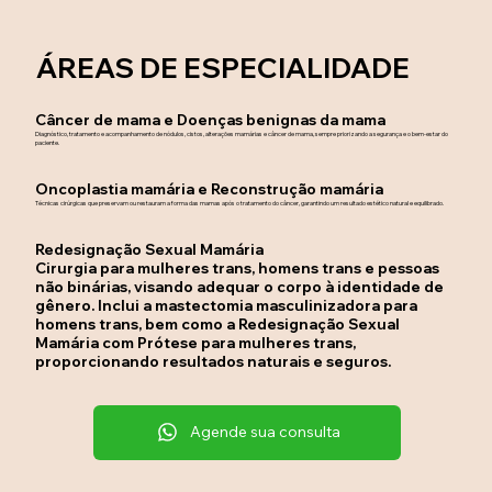
ÁREAS DE ESPECIALIDADE
Câncer de mama e Doenças benignas da mama
Diagnóstico, tratamento e acompanhamento de nódulos, cistos, alterações mamárias e câncer de mama, sempre priorizando a segurança e o bem-estar do
paciente.
Oncoplastia mamária e Reconstrução mamária
Técnicas cirúrgicas que preservam ou restauram a forma das mamas após o tratamento do câncer, garantindo um resultado estético natural e equilibrado.
Redesignação Sexual Mamária
Cirurgia para mulheres trans, homens trans e pessoas
não binárias, visando adequar o corpo à identidade de
gênero. Inclui a mastectomia masculinizadora para
homens trans, bem como a Redesignação Sexual
Mamária com Prótese para mulheres trans,
proporcionando resultados naturais e seguros.
Agende sua consulta