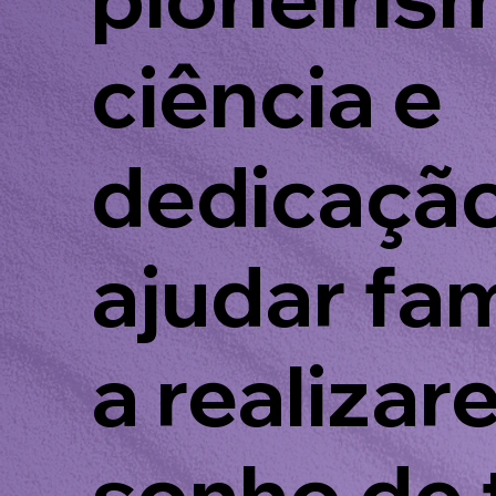
ciência e
dedicação
ajudar fam
a realizar
sonho de 