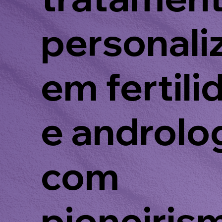
personali
em fertili
e androlog
com
pioneiris