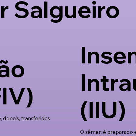
er Salgueiro
Inse
ção
Intra
FIV)
(IIU)
 depois, transferidos
O sêmen é preparado e