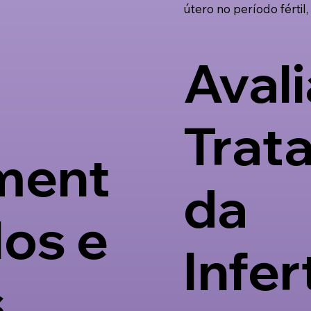
útero no período fértil,
Aval
Trat
ment
da
los e
Infer
s