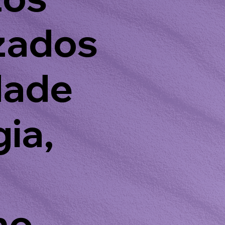
zados
dade
ia,
mo,