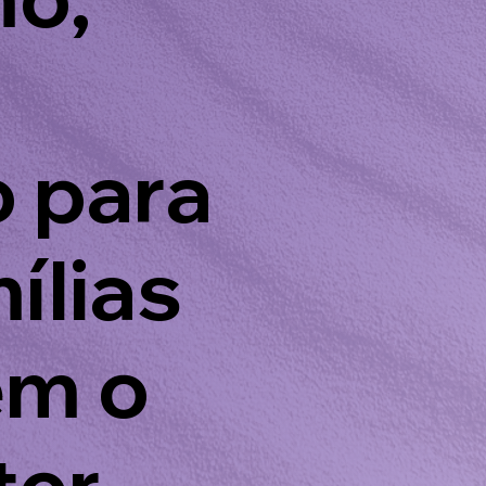
 para
ílias
em o
ter