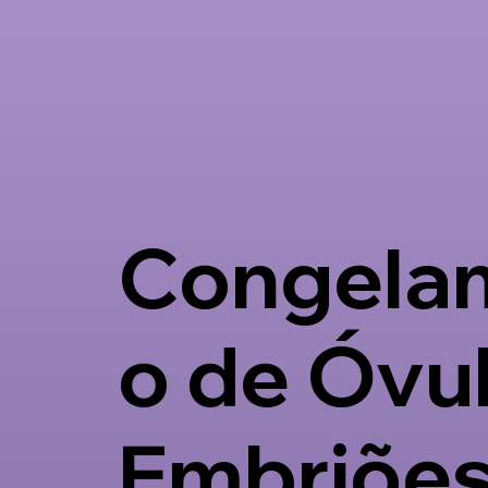
Congela
o de Óvu
Embriõe