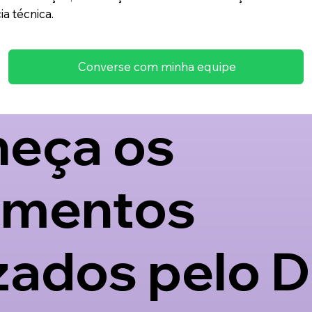
a técnica.
Converse com minha equipe
eça os
amentos
zados pelo D