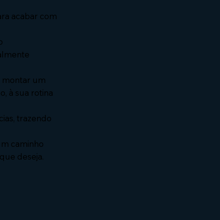
para acabar com
o
ealmente
el montar um
, à sua rotina
ias, trazendo
 um caminho
 que deseja.