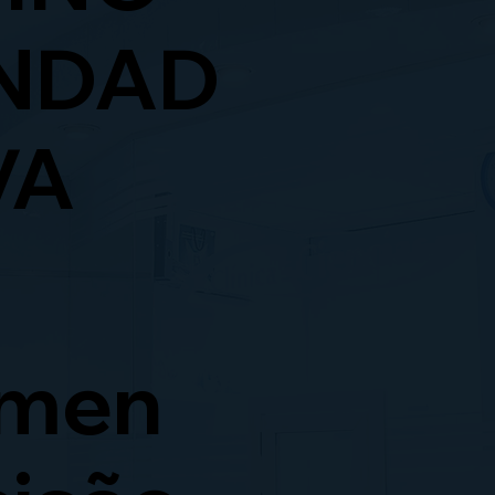
NDAD
VA
imen