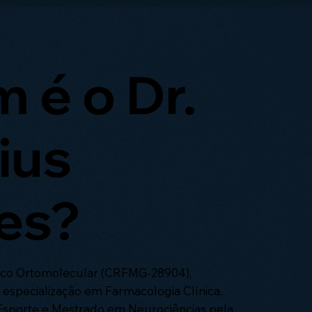
 é o Dr.
ius
es?
ico Ortomolecular (CRFMG-28904),
especialização em Farmacologia Clínica,
 Esporte e Mestrado em Neurociências pela