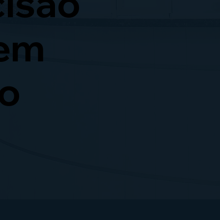
cisão
 em
go