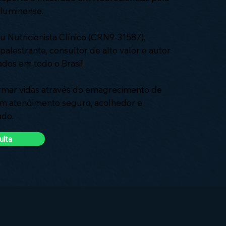
Fluminense.
 Nutricionista Clínico (CRN9-31587),
 palestrante, consultor de alto valor e autor
ados em todo o Brasil.
ormar vidas através do emagrecimento de
um atendimento seguro, acolhedor e
ado.
ulta