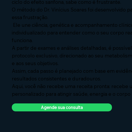
ciclo do efeito sanfona, sabe como é frustrante.
O método do Dr. Vinícius Soares foi desenvolvido 
essa frustração.
Ele une ciência, genética e acompanhamento clínic
individualizado para entender como o seu corpo r
funciona.
A partir de exames e análises detalhadas, é possív
protocolo exclusivo, direcionado ao seu metabolismo
e aos seus objetivos.
Assim, cada passo é planejado com base em evidênc
resultados consistentes e duradouros.
Aqui, você não recebe uma receita pronta: recebe
personalizado para atingir saúde, energia e o corpo
Agende sua consulta