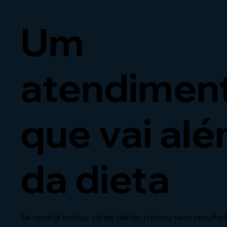
Um
atendimen
que vai al
da dieta
Se você já tentou várias dietas, treinou sem resulta