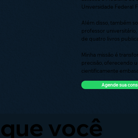
Universidade Federal 
Além disso, também sou
professor universitário,
de quatro livros public
Minha missão é transf
precisão, oferecendo 
cientificamente embas
Agende sua cons
 que você