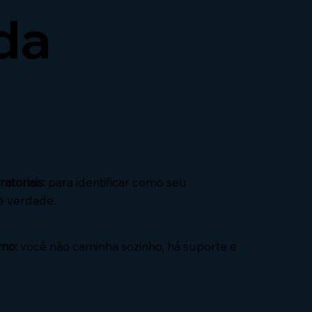
da
atoriais:
para identificar como seu
e verdade.
mo:
você não caminha sozinho, há suporte e