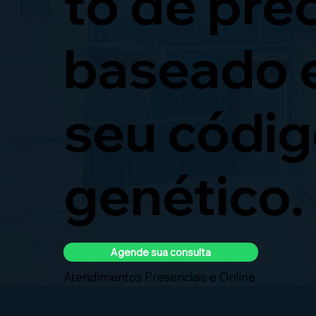
to de pre
baseado
seu códi
genético.
Agende sua consulta
Atendimentos Presenciais e Online