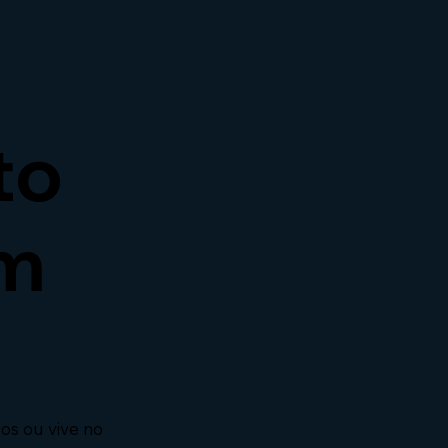
to
ém
dos ou vive no